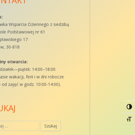
NTAKT
ówny
nel
s:
wka Wsparcia Dziennego z siedzibą
czny
ole Podstawowej nr 61
opławskiego 17
w, 30-818
iny otwarcia:
działek—piątek: 14:00–18:00
asie wakacji, ferii i w dni robocze
 od zajęć w godz. 10:00-14:00).
UKAJ
Togg
Togg
j: