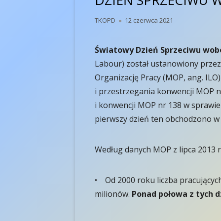
DZIEŃ SPRZECIWU W
Autor
Opublikowano
TKOPD
12 czerwca 2021
Światowy Dzień Sprzeciwu wobe
Labour) został ustanowiony prze
Organizację Pracy (MOP, ang. ILO)
i przestrzegania konwencji MOP nr
i konwencji MOP nr 138 w sprawie
pierwszy dzień ten obchodzono w 
Według danych MOP z lipca 2013 r
• Od 2000 roku liczba pracujących 
milionów.
Ponad połowa z tych d