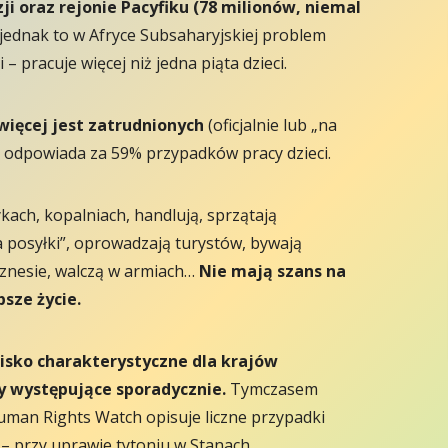
ji oraz rejonie Pacyfiku (78 milionów, niemal
 jednak to w Afryce Subsaharyjskiej problem
 – pracuje więcej niż jedna piąta dzieci.
więcej jest zatrudnionych
(oficjalnie lub „na
r odpowiada za 59% przypadków pracy dzieci.
kach, kopalniach, handlują, sprzątają
 posyłki”, oprowadzają turystów, bywają
znesie, walczą w armiach…
Nie mają szans na
psze życie.
wisko charakterystyczne dla krajów
y występujące sporadycznie.
Tymczasem
man Rights Watch opisuje liczne przypadki
h – przy uprawie tytoniu w Stanach