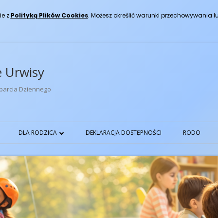
ie z
Polityką Plików Cookies
. Możesz określić warunki przechowywania l
 Urwisy
parcia Dziennego
DLA RODZICA
DEKLARACJA DOSTĘPNOŚCI
RODO
KONTAKT
PEDAGOGIZACJA
ŚLUBOWANIE