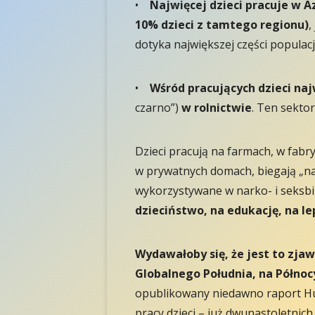
•
Najwięcej dzieci pracuje w Az
10% dzieci z tamtego regionu)
,
dotyka największej części populacji
•
Wśród pracujących dzieci naj
czarno”)
w rolnictwie
. Ten sekto
Dzieci pracują na farmach, w fabry
w prywatnych domach, biegają „na
wykorzystywane w narko- i seksbi
dzieciństwo, na edukację, na le
Wydawałoby się, że jest to zja
Globalnego Południa, na Północ
opublikowany niedawno raport Hu
pracy dzieci – już dwunastoletnic