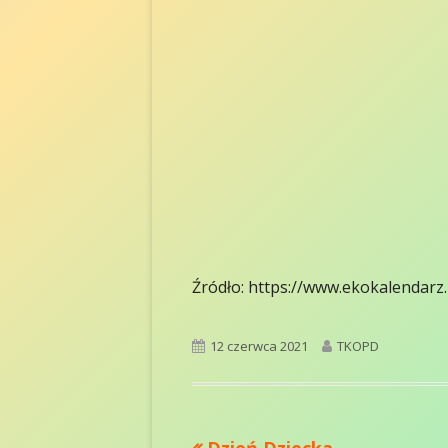
Źródło: https://www.ekokalendarz.
Opublikowano
Autor
12 czerwca 2021
TKOPD
Poprzedni