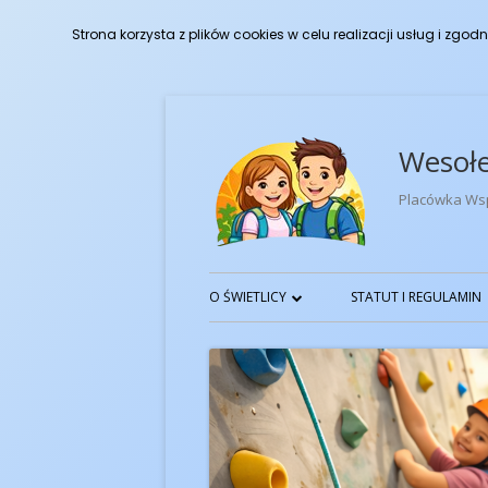
Strona korzysta z plików cookies w celu realizacji usług i zgodn
Przeskocz
do
Wesołe
treści
Placówka Ws
Menu
O ŚWIETLICY
STATUT I REGULAMIN
główne
CELE I ZADANIA
KADRA
O NAS
OPIS PRACY I POTRZEBY