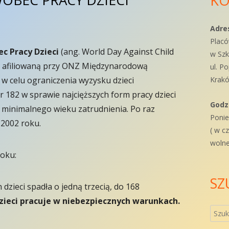
OBEC PRACY DZIECI
KO
Gł
pa
Adre
Placó
bo
c Pracy Dzieci
(ang. World Day Against Child
w Szk
z afiliowaną przy ONZ Międzynarodową
ul. P
 w celu ograniczenia wyzysku dzieci
Krakó
 182 w sprawie najcięższych form pracy dzieci
Godz
 minimalnego wieku zatrudnienia. Po raz
Ponie
2002 roku.
( w cz
wolne
oku:
SZ
dzieci spadła o jedną trzecią, do 168
zieci pracuje w niebezpiecznych warunkach.
Szuka