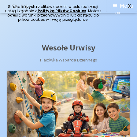
Szukaj:
Menu
X
Menu
Strona korzysta z plików cookies w celu realizacji
usług i zgodnie z
Polityką Plików Cookies
. Możesz
OK
określić warunki przechowywania lub dostępu do
główne
plików cookies w Twojej przeglądarce.
Przeskocz
Wesołe Urwisy
do
treści
Placówka Wsparcia Dziennego