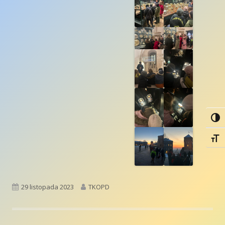
Togg
Togg
Opublikowano
Autor
29 listopada 2023
TKOPD