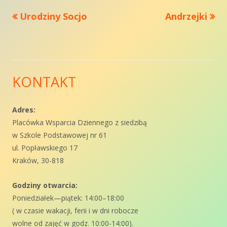
Poprzedni
Następny
Urodziny Socjo
Andrzejki
Nawigacja
artykół
artykół:
wpisu
KONTAKT
Główny
panel
Adres:
Placówka Wsparcia Dziennego z siedzibą
boczny
w Szkole Podstawowej nr 61
ul. Popławskiego 17
Kraków, 30-818
Godziny otwarcia:
Poniedziałek—piątek: 14:00–18:00
( w czasie wakacji, ferii i w dni robocze
wolne od zajęć w godz. 10:00-14:00).